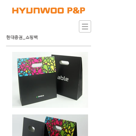
현대증권_쇼핑백