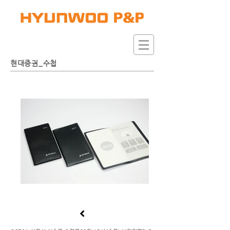
현대증권_수첩